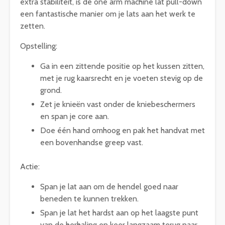
extra stabiliteit, is de one arm machine lat pull-down
een fantastische manier om je lats aan het werk te
zetten.
Opstelling:
Ga in een zittende positie op het kussen zitten,
met je rug kaarsrecht en je voeten stevig op de
grond.
Zet je knieën vast onder de kniebeschermers
en span je core aan.
Doe één hand omhoog en pak het handvat met
een bovenhandse greep vast.
Actie:
Span je lat aan om de hendel goed naar
beneden te kunnen trekken.
Span je lat het hardst aan op het laagste punt
van de herhaling en keer langzaam terug naar