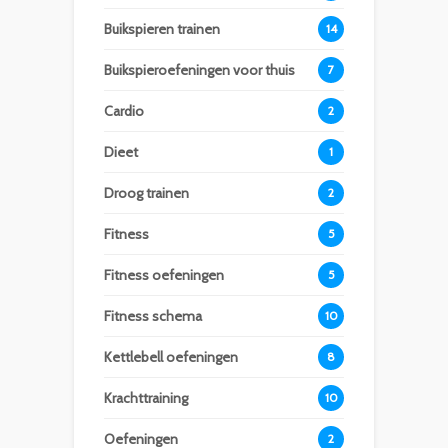
Buikspieren trainen
14
Buikspieroefeningen voor thuis
7
Cardio
2
Dieet
1
Droog trainen
2
Fitness
5
Fitness oefeningen
5
Fitness schema
10
Kettlebell oefeningen
8
Krachttraining
10
Oefeningen
2