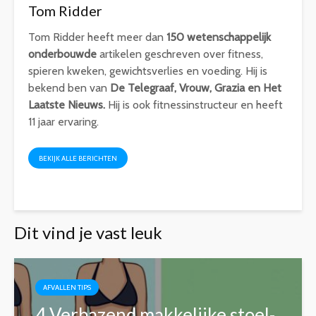
Tom Ridder
Tom Ridder heeft meer dan
150 wetenschappelijk
onderbouwde
artikelen geschreven over fitness,
spieren kweken, gewichtsverlies en voeding. Hij is
bekend ben van
De Telegraaf, Vrouw, Grazia en Het
Laatste Nieuws.
Hij is ook fitnessinstructeur en heeft
11 jaar ervaring.
BEKIJK ALLE BERICHTEN
Dit vind je vast leuk
AFVALLEN TIPS
4 Verbazend makkelijke stoel-