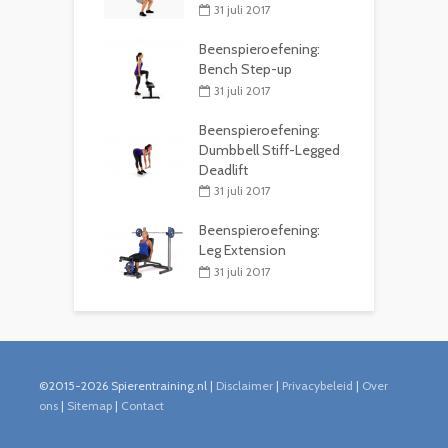
31 juli 2017
Beenspieroefening:
Bench Step-up
31 juli 2017
Beenspieroefening:
Dumbbell Stiff-Legged
Deadlift
31 juli 2017
Beenspieroefening:
Leg Extension
31 juli 2017
©2015-2026 Spierentraining.nl |
Disclaimer
|
Privacybeleid
|
Over
ons
|
Sitemap
|
Contact