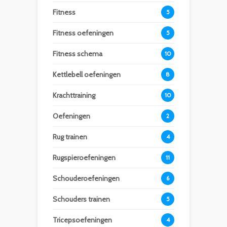
Fitness
5
Fitness oefeningen
5
Fitness schema
10
Kettlebell oefeningen
8
Krachttraining
10
Oefeningen
2
Rug trainen
4
Rugspieroefeningen
11
Schouderoefeningen
6
Schouders trainen
5
Tricepsoefeningen
4