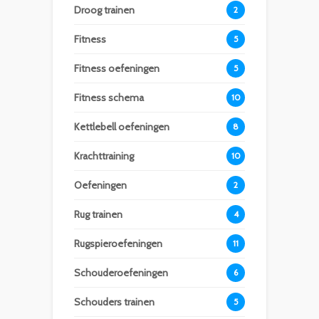
Droog trainen
2
Fitness
5
Fitness oefeningen
5
Fitness schema
10
Kettlebell oefeningen
8
Krachttraining
10
Oefeningen
2
Rug trainen
4
Rugspieroefeningen
11
Schouderoefeningen
6
Schouders trainen
5