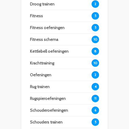
Droog trainen
2
Fitness
5
Fitness oefeningen
5
Fitness schema
10
Kettlebell oefeningen
8
Krachttraining
10
Oefeningen
2
Rug trainen
4
Rugspieroefeningen
11
Schouderoefeningen
6
Schouders trainen
5