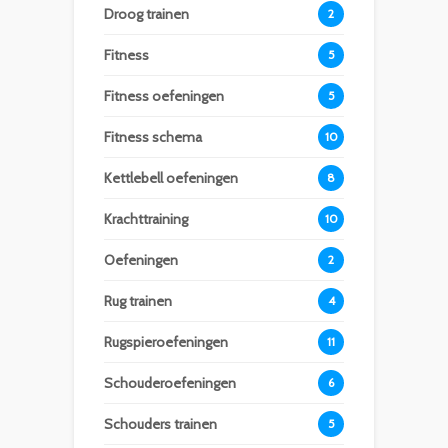
Droog trainen
2
Fitness
5
Fitness oefeningen
5
Fitness schema
10
Kettlebell oefeningen
8
Krachttraining
10
Oefeningen
2
Rug trainen
4
Rugspieroefeningen
11
Schouderoefeningen
6
Schouders trainen
5