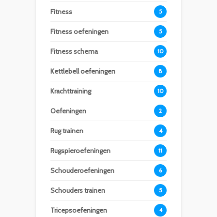
Fitness
5
Fitness oefeningen
5
Fitness schema
10
Kettlebell oefeningen
8
Krachttraining
10
Oefeningen
2
Rug trainen
4
Rugspieroefeningen
11
Schouderoefeningen
6
Schouders trainen
5
Tricepsoefeningen
4