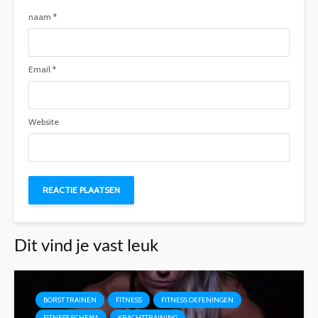
naam
*
Email
*
Website
Dit vind je vast leuk
BORST TRAINEN
FITNESS
FITNESS OEFENINGEN
FITNESS SCHEMA
KRACHTTRAINING