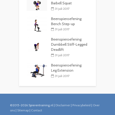
Barbell Squat
31 juli 2017
Beenspieroefening:
Bench Step-up
31 juli 2017
Beenspieroefening:
Dumbbell Stiff-Legged
Deadlift
31 juli 2017
Beenspieroefening:
Leg Extension
31 juli 2017
©2015-2026 Spierentraining.nl |
Disclaimer
|
Privacybeleid
|
Over
ons
|
Sitemap
|
Contact