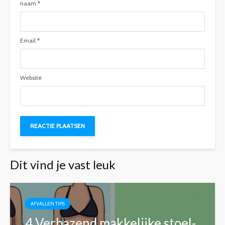
naam
*
Email
*
Website
Dit vind je vast leuk
AFVALLEN TIPS
4 Verbazend makkelijke stoel-