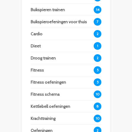
Buikspieren trainen
14
Buikspieroefeningen voor thuis
7
Cardio
2
Dieet
1
Droog trainen
2
Fitness
5
Fitness oefeningen
5
Fitness schema
10
Kettlebell oefeningen
8
Krachttraining
10
Oefeningen
2